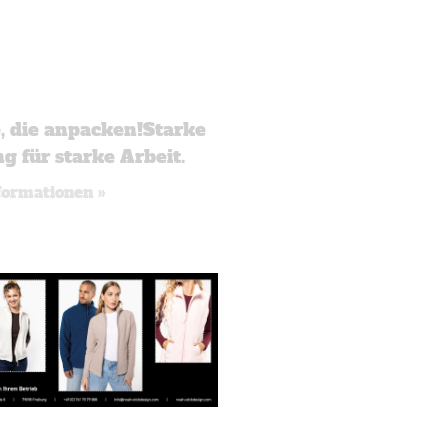
e, die anpacken!Starke
g für starke Arbeit.
formationen »