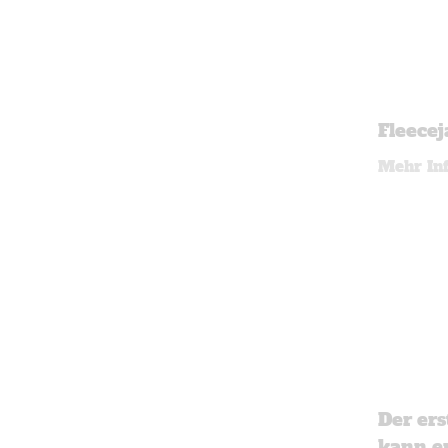
Fleece
Mehr In
Der ers
kann e