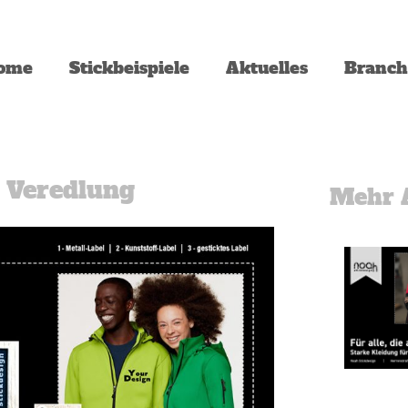
ome
Stickbeispiele
Aktuelles
Branc
t Veredlung
Mehr A