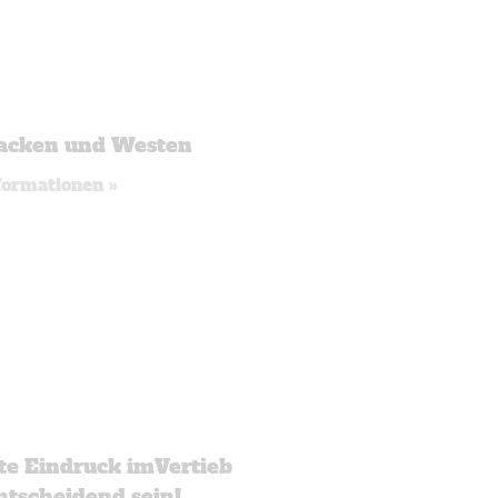
jacken und Westen
formationen »
te Eindruck imVertieb
ntscheidend sein!