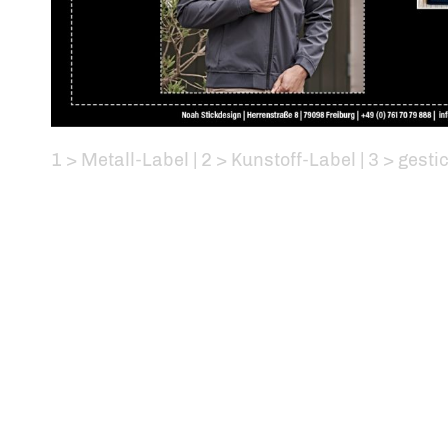
1 > Metall-Label | 2 > Kunstoff-Label | 3 > gesti