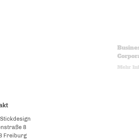
Busines
Corpora
Mehr In
akt
Stickdesign
nstraße 8
 Freiburg