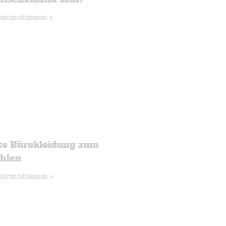
formationen »
te Bürokleidung zum
hlen
formationen »