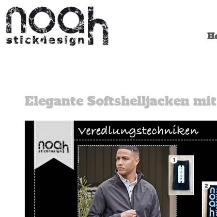
H
Elegante Softshelljacken mi