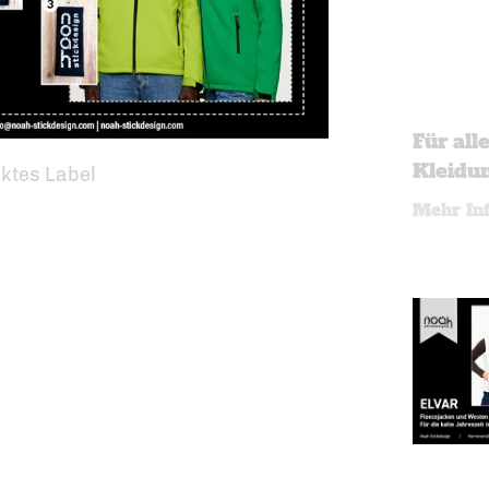
Für all
Kleidun
cktes Label
Mehr In